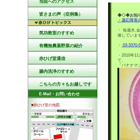
当院へのアクセス
皆さまの声（症例集）
◆◇◆お知
・適応障害
・ 毎週木,
気功教室のすすめ
催していま
・
03-3370-
有機無農薬野菜の紹介
・2010年
赤ひげ堂通信
て、
「バナナマ
腸内洗浄のすすめ
こちらの方々もお越しです
E-Mail・お問い合わせ
■赤ひげ堂の地図