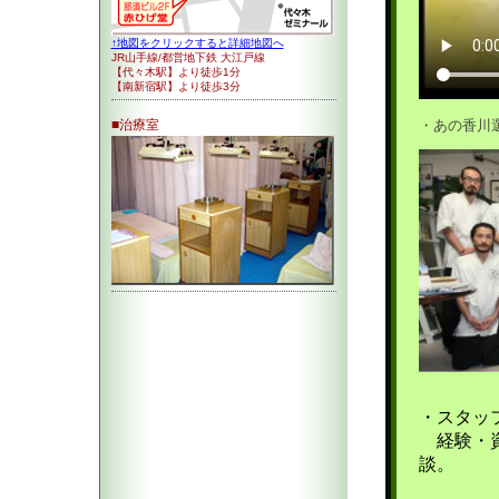
↑地図をクリックすると詳細地図へ
JR山手線/都営地下鉄 大江戸線
【代々木駅】より徒歩1分
【南新宿駅】より徒歩3分
■治療室
・あの香川
・スタッ
経験・資
談。