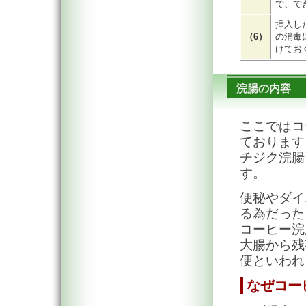
で、で
挿入し
（6）
の消毒
けてお
浣腸の内容
ここではコ
ております
チジク浣腸
す。
便秘やダイ
る為だった
コーヒー浣
大腸から残
便といわれ
なぜコー