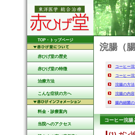
TOP・トップページ
浣腸（
赤ひげ堂の歴史
コーヒー浣
赤ひげ堂の特徴
コーヒー浣
治療方法
浣腸の方法
こんな症状の方へ
浣腸の内容
腸内細菌の
料金・診療案内
コーヒー浣腸
当院へのアクセス
(1) ガ