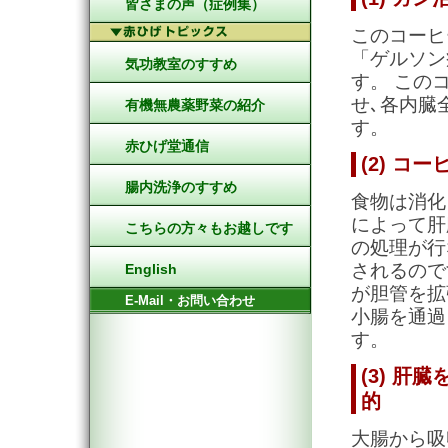
皆さまの声（症例集）
このコーヒ
「ゲルソン
気功教室のすすめ
す。 この
せ､各内臓
有機無農薬野菜の紹介
す。
赤ひげ堂通信
(2) コ
腸内洗浄のすすめ
食物は消化
によって肝
こちらの方々もお越しです
の処理が行
されるので
English
が胆管を拡
E-Mail・お問い合わせ
小腸を通過
す。
(3) 
的
大腸から吸