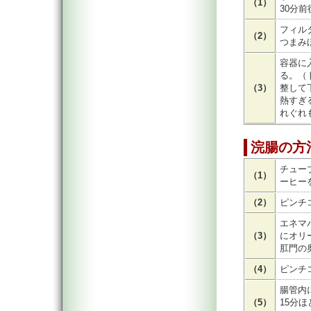
（1）
30分前
フィル
（2）
つまみ
容器に
る。（ト
（3）
整して
熱すぎ
れぐれ
浣腸の方
チュー
（1）
ーヒー
（2）
ピンチ
エネマ
（3）
にオリ
肛門の
（4）
ピンチ
腸管内
（5）
15分