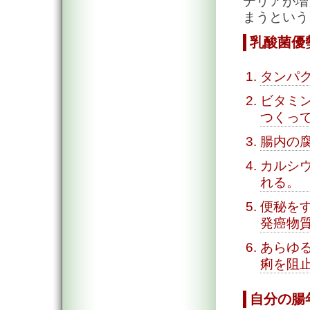
テリアが増
まうという
乳酸菌優
タンパ
ビタミン
つくっ
腸内の
カルシ
れる。
便秘を
発癌物
あらゆ
痢を阻
自分の腸