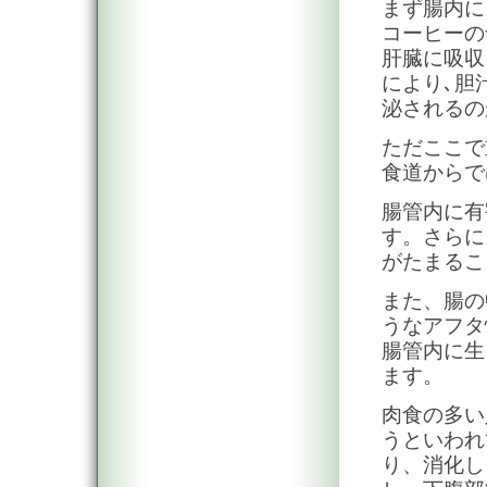
まず腸内に
コーヒーの
肝臓に吸収
により､胆
泌されるの
ただここで
食道からで
腸管内に有
す。さらに
がたまるこ
また、腸の
うなアフタ
腸管内に生
ます。
肉食の多い
うといわれ
り、消化し