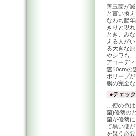
善玉菌が減
と言い換え
なわち腸年
きりと現れ
とき、みな
える人がい
る大きな原
やシワも、
アコーディ
速10cm
ポリープが
腸の完全な
●チェック
…便の色は
菌)優勢の
菌が優勢に
て黒い便が
を疑う必要