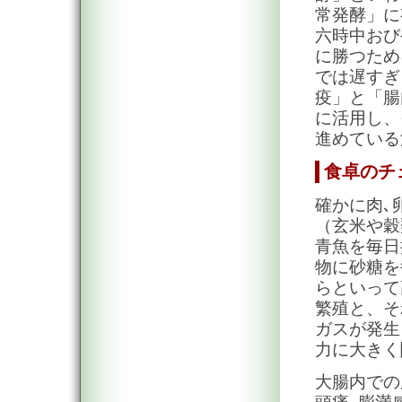
常発酵」に
六時中おび
に勝つため
では遅すぎ
疫」と「腸
に活用し、
進めている
食卓のチ
確かに肉､
（玄米や穀
青魚を毎日
物に砂糖を
らといって
繁殖と、そ
ガスが発生
力に大きく
大腸内での