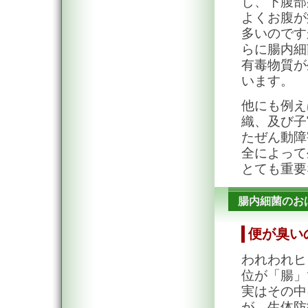
し、下腹部
よくお腹が
多いのです
らに腸内細
有毒物質が
います。
他にも例え
織、及び子
たぜん動障
全によって
とても重要
腸内細菌のお
便が臭い
われわれヒ
位が「腸」
実はその中
が、生体防