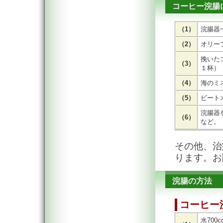
コーヒー浣腸
（1）
浣腸器
（2）
オリー
挽いた
（3）
１杯）
（4）
海のミ
（5）
ビート
浣腸器
（6）
など。
その他、治
ります。お
浣腸の方法
コーヒー
水700