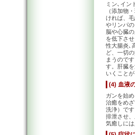
ミン､イン
（添加物・
ければ、毛
やリンパの
脳や心臓の
を低下させ
性大腸炎､
ど、一切の
まうのです
す。肝臓を
いくことが
(4) 血
ガンを始め
治癒をめざ
洗浄）です
排泄させ、
気癒しには
(5) 症