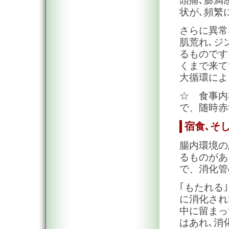
頭痛､膨満
状が､頻繁
さらに異常
肌荒れ､ジ
るものです
くまで来て
大循環によ
☆ 食事内
で、随時赤
宿食､そ
腸内環境の
るものがあ
で、消化管
｢もたれる
に消化され
中に留まっ
はあれ､消