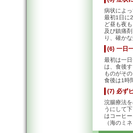
病状によっ
最初1日に
ど昼も夜も
及び鎮痛剤
り、確かな
(6) 一
最初は一日
は、食後す
ものがその
食後は1時
(7) 必
浣腸療法を
うにして下
はコーヒー
（海のミネ